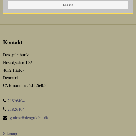
Log ind
Kontakt
Den gule butik
Hovedgaden 10A
4652 Hårlev
Denmark
CVR-nummer
:
21126403
21826404
21826404
:
godost@dengulebil.dk
Sitemap