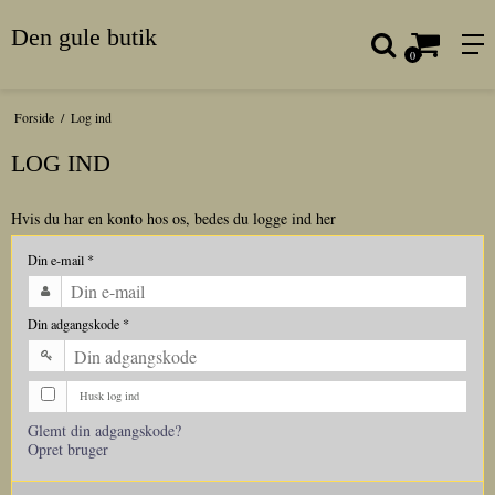
Den gule butik
0
Forside
/
Log ind
LOG IND
Hvis du har en konto hos os, bedes du logge ind her
Din e-mail
*
Din adgangskode
*
Husk log ind
Glemt din adgangskode?
Opret bruger