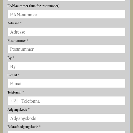
EAN-nummer (kun for institutioner)
Adresse
*
Postnummer
*
By
*
E-mail
*
Telefonnr.
*
+45
Adgangskode
*
Bekræft adgangskode
*