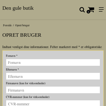
Den gule butik
0
Forside
/
Opret bruger
OPRET BRUGER
Indtast venligst dine informationer. Felter markeret med * er obligatoriske
Fornavn
*
Efternavn
*
Firmanavn (kun for virksomheder)
CVR-nummer (kun for virksomheder)