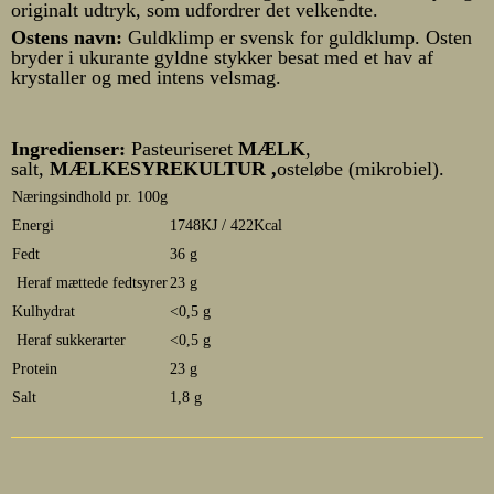
originalt udtryk, som udfordrer det velkendte.
Ostens navn:
Guldklimp er svensk for guldklump. Osten
bryder i ukurante gyldne stykker besat med et hav af
krystaller og med intens velsmag.
Ingredienser:
Pasteuriseret
MÆLK
,
salt,
MÆLKESYREKULTUR ,
osteløbe (mikrobiel).
Næringsindhold pr. 100g
Energi
1748KJ / 422Kcal
Fedt
36 g
Heraf mættede fedtsyrer
23 g
Kulhydrat
<0,5 g
Heraf sukkerarter
<0,5 g
Protein
23 g
Salt
1,8 g