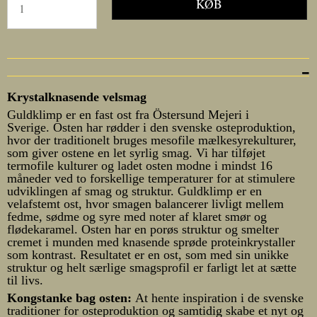
KØB
Krystalknasende velsmag
Guldklimp er en fast ost fra Östersund Mejeri i
Sverige. Osten har rødder i den svenske osteproduktion,
hvor der traditionelt bruges mesofile mælkesyrekulturer,
som giver ostene en let syrlig smag. Vi har tilføjet
termofile kulturer og ladet osten modne i mindst 16
måneder ved to forskellige temperaturer for at stimulere
udviklingen af smag og struktur. Guldklimp er en
velafstemt ost, hvor smagen balancerer livligt mellem
fedme, sødme og syre med noter af klaret smør og
flødekaramel. Osten har en porøs struktur og smelter
cremet i munden med knasende sprøde proteinkrystaller
som kontrast. Resultatet er en ost, som med sin unikke
struktur og helt særlige smagsprofil er farligt let at sætte
til livs.
Kongstanke bag osten:
At hente inspiration i de svenske
traditioner for osteproduktion og samtidig skabe et nyt og