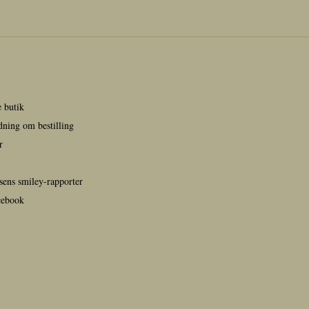
 butik
edning om bestilling
r
sens smiley-rapporter
cebook