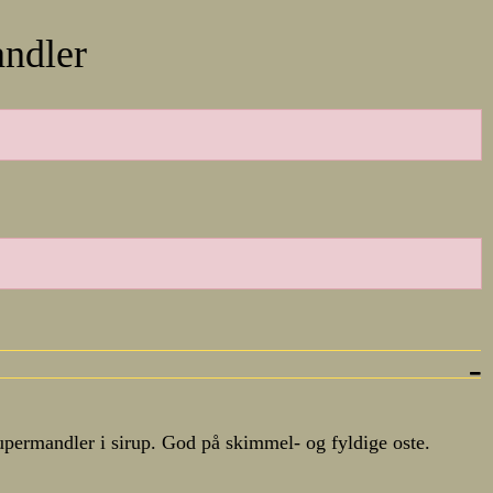
ndler
permandler i sirup. God på skimmel- og fyldige oste.