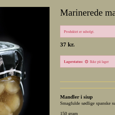
Marinerede ma
Produktet er udsolgt.
37 kr.
Lagerstatus:
Ikke på lager
Mandler i siup
Smagfulde sødlige spanske su
150 gram