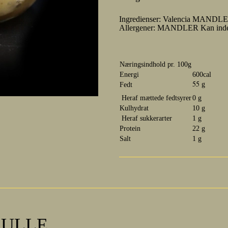
Ingredienser: Valencia MANDLE
Allergener: MANDLER Kan indehol
Næringsindhold pr. 100g
Energi
600cal
55
g
Fedt
Heraf mættede fedtsyrer
0 g
Kulhydrat
10 g
Heraf sukkerarter
1 g
Protein
22 g
Salt
1 g
LLE ...