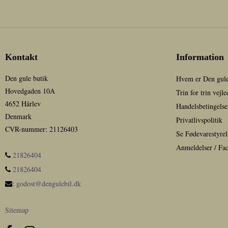
Kontakt
Information
Den gule butik
Hvem er Den gule
Hovedgaden 10A
Trin for trin vejl
4652 Hårlev
Handelsbetingelse
Denmark
Privatlivspolitik
CVR-nummer
:
21126403
Se Fødevarestyrel
Anmeldelser / Fa
21826404
21826404
:
godost@dengulebil.dk
Sitemap