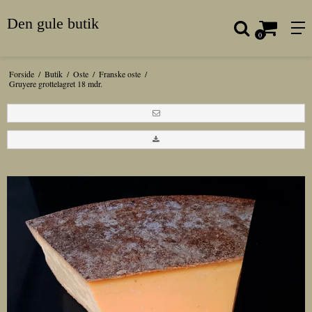
Den gule butik
0
Forside
/
Butik
/
Oste
/
Franske oste
/
Gruyere grottelagret 18 mdr.