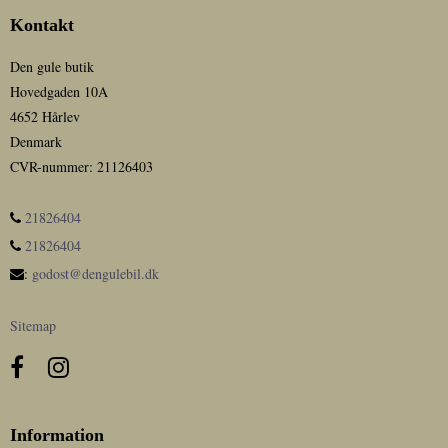
Kontakt
Den gule butik
Hovedgaden 10A
4652 Hårlev
Denmark
CVR-nummer
:
21126403
21826404
21826404
:
godost@dengulebil.dk
Sitemap
Information