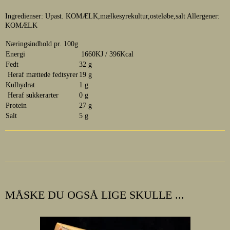
Ingredienser: Upast. KOMÆLK,mælkesyrekultur,osteløbe,salt Allergener:
KOMÆLK
Næringsindhold pr. 100g
Energi
1660KJ / 396Kcal
Fedt
32 g
Heraf mættede fedtsyrer
19 g
Kulhydrat
1 g
Heraf sukkerarter
0 g
Protein
27 g
Salt
5 g
MÅSKE DU OGSÅ LIGE SKULLE ...